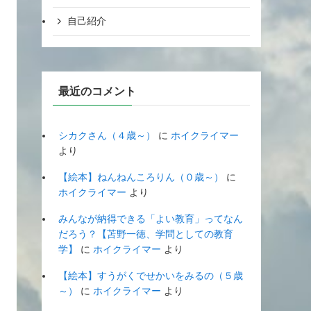
自己紹介
最近のコメント
シカクさん（４歳～）
に
ホイクライマー
より
【絵本】ねんねんころりん（０歳～）
に
ホイクライマー
より
みんなが納得できる「よい教育」ってなん
だろう？【苫野一徳、学問としての教育
学】
に
ホイクライマー
より
【絵本】すうがくでせかいをみるの（５歳
～）
に
ホイクライマー
より