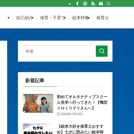
自己紹介
保育・子育て
絵本特集
保育士
新着記事
初めてオルタナティブスクー
ル見学へ行ってきた！【鴨宮
イロトリドリさんへ】
2026年7月23日
【絵本大好き保育士おすす
め】七夕に読みたい絵本特