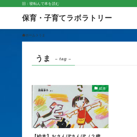
旧：寝転んで本を読む
保育・子育てラボラトリー
ホーム
うま
うま
– tag –
絵本
【絵本】おさんぽさんぽ（２歳