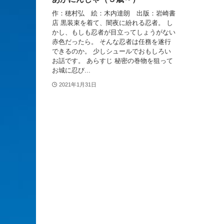
作：穂村弘 絵：木内達朗 出版：岩崎書
店 黒装束を着て、闇夜に紛れる忍者。 し
かし、もしも忍者が目立ってしょうがない
赤色だったら。 そんな忍者は任務を遂行
できるのか。 少しシュールでおもしろい
お話です。 あらすじ 秘密の巻物を狙って
お城に忍び...
2021年1月31日