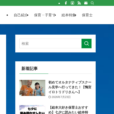
自己紹介
保育・子育て
絵本特集
保育士
新着記事
初めてオルタナティブスクー
ル見学へ行ってきた！【鴨宮
イロトリドリさんへ】
2026年7月23日
【絵本大好き保育士おすす
め】七夕に読みたい絵本特