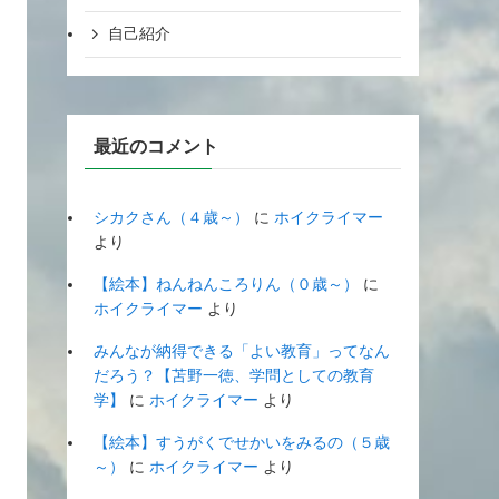
自己紹介
最近のコメント
シカクさん（４歳～）
に
ホイクライマー
より
【絵本】ねんねんころりん（０歳～）
に
ホイクライマー
より
みんなが納得できる「よい教育」ってなん
だろう？【苫野一徳、学問としての教育
学】
に
ホイクライマー
より
【絵本】すうがくでせかいをみるの（５歳
～）
に
ホイクライマー
より