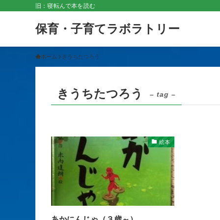
旧：寝転んで本を読む
保育・子育てラボラトリー
ホーム
きうちたつろう
きうちたつろう
– tag –
絵本
あかにんじゃ（３歳～）