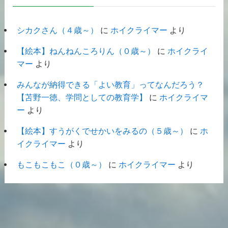
シカクさん（４歳～）
に
ホイクライマー
より
【絵本】ねんねんころりん（０歳～）
に
ホイクライ
マー
より
みんなが納得できる「よい教育」ってなんだろう？
【苫野一徳、学問としての教育学】
に
ホイクライマ
ー
より
【絵本】すうがくでせかいをみるの（５歳～）
に
ホ
イクライマー
より
もこもこもこ（０歳～）
に
ホイクライマー
より