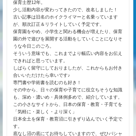
保育士歴12年。
少し活動内容が変わってきたので、改名しました！
古い記事は旧名のホイクライマーと名乗っています
が、順次訂正＆リライトしていく予定です。
保育園をやめ、小学生と関わる機会が増えたり、保育
園の外で遊びを展開する活動をしていくことになりそ
うな今日このごろ。
そういう意味でも、これまでより幅広い内容をお伝え
できればと思っています。
しばらく留守にしておりましたが、これからもお付き
合いいただけたら幸いです♪
専門書や学術書を読むのも好き！
その中から、日々の保育や子育てに役立ちそうな知識
も、深め・濃いめ・具体例多めで、紹介しています。
この小さなサイトから、日本の保育・教育・子育てを
「気軽に・楽しく・より深く」
日本全土を保育・教育沼に引きずり込んでいく予定で
す。
底なし沼の底にてお待ちしていますので、ぜひバシャ