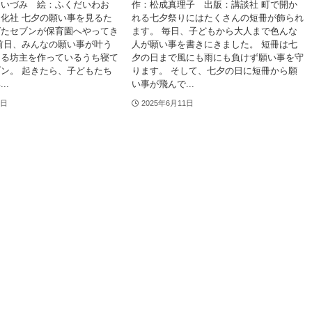
たいづみ 絵：ふくだいわお
作：松成真理子 出版：講談社 町で開か
化社 七夕の願い事を見るた
れる七夕祭りにはたくさんの短冊が飾られ
ばたセブンが保育園へやってき
ます。 毎日、子どもから大人まで色んな
前日、みんなの願い事が叶う
人が願い事を書きにきました。 短冊は七
てる坊主を作っているうち寝て
夕の日まで風にも雨にも負けず願い事を守
ン。 起きたら、子どもたち
ります。 そして、七夕の日に短冊から願
..
い事が飛んで...
1日
2025年6月11日