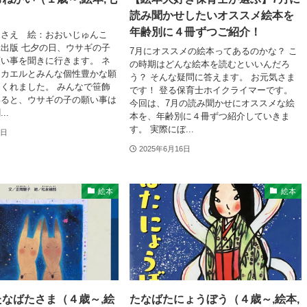
）
読み聞かせしたいオススメ絵本を
年齢別に４冊ずつご紹介！
あさえ 絵：おおいじゅんこ
出版 七夕の日、ウサギの子
7月にオススメの絵本ってあるのかな？ こ
い事を聞きに行きます。 ネ
の時期はどんな絵本を読むといいんだろ
・カエルとみんな個性豊かな願
う？ そんな疑問に答えます。 お元気さま
くれました。 みんなで笹飾
です！ 登る保育士ホイクライマーです。
いると、ウサギの子の願い事は
今回は、7月の読み聞かせにオススメな絵
..
本を、年齢別に４冊ずつ紹介していきま
す。 実際にぼ...
0日
2025年6月16日
絵本
絵本
なばたさま（４歳～,絵
たなばたにょうぼう（４歳～,絵本,