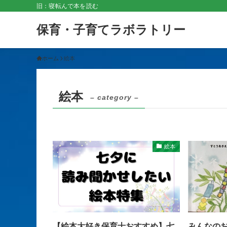
旧：寝転んで本を読む
保育・子育てラボラトリー
ホーム
絵本
絵本
– category –
絵本
【絵本大好き保育士おすすめ】七
みんなのお