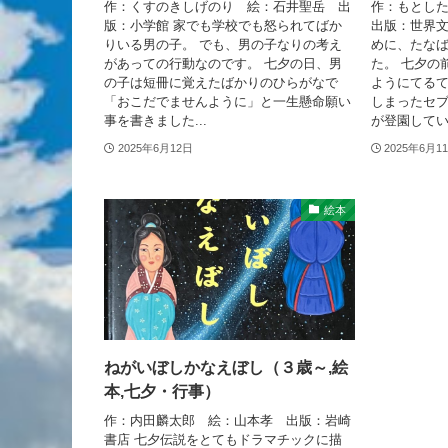
作：くすのきしげのり 絵：石井聖岳 出
作：もとし
版：小学館 家でも学校でも怒られてばか
出版：世界文
りいる男の子。 でも、男の子なりの考え
めに、たな
があっての行動なのです。 七夕の日、男
た。 七夕の
の子は短冊に覚えたばかりのひらがなで
ようにてる
「おこだでませんように」と一生懸命願い
しまったセブ
事を書きました...
が登園してい.
2025年6月12日
2025年6月1
絵本
ねがいぼしかなえぼし（３歳～,絵
本,七夕・行事）
作：内田麟太郎 絵：山本孝 出版：岩崎
書店 七夕伝説をとてもドラマチックに描