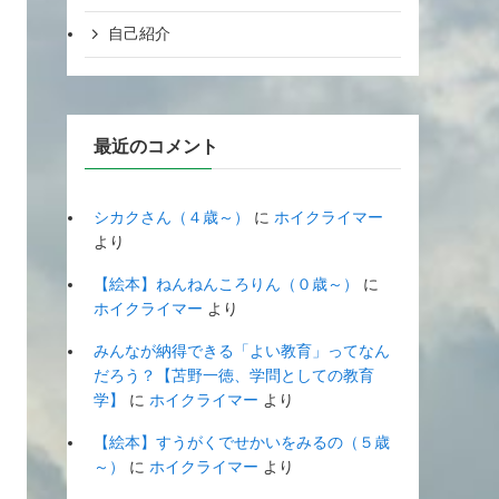
自己紹介
最近のコメント
シカクさん（４歳～）
に
ホイクライマー
より
【絵本】ねんねんころりん（０歳～）
に
ホイクライマー
より
みんなが納得できる「よい教育」ってなん
だろう？【苫野一徳、学問としての教育
学】
に
ホイクライマー
より
【絵本】すうがくでせかいをみるの（５歳
～）
に
ホイクライマー
より