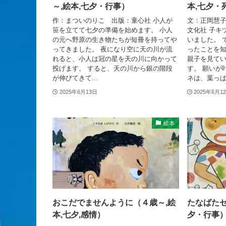
～,絵本,七夕・行事）
本,七夕・
作：まついのりこ 出版：童心社 小人が
文：正岡慧
笹を立てて七夕の準備を始めます。 小人
文化社 子キ
の元へ野原の生き物たちが短冊を持ってや
いました。 
ってきました。 夜になり空に天の川が流
ったことを知
れると、小人は冠の星を天の川に向かって
親子を見て
投げます。 すると、天の川から銀の階段
す。 願いが
が伸びてきて...
ネは、葉っぱに
2025年6月13日
2025年6月1
絵本
おこだでませんように（４歳～,絵
たなばたセ
本,七夕,感情）
夕・行事