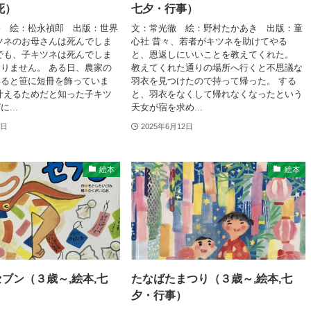
死）
七夕・行事）
子 絵：松永禎郎 出版：世界
文：常光徹 絵：野村たかあき 出版：童
ツネのお母さんは死んでしま
心社 昔々、若者がキツネを助けてやる
でも、子キツネは死んでしま
と、恩返しにいいことを教えてくれた。
りません。 ある日、農家の
教えてくれた通りの場所へ行くと不思議な
いると笹に短冊を飾っていま
羽衣を見つけたので持って帰った。 する
叶えるためだと知った子キツ
と、羽衣をなくして帰れなくなったという
...
天女が宿を求め...
2日
2025年6月12日
絵本
絵本
ブン（３歳～,絵本,七
たなばたまつり（３歳～,絵本,七
）
夕・行事）