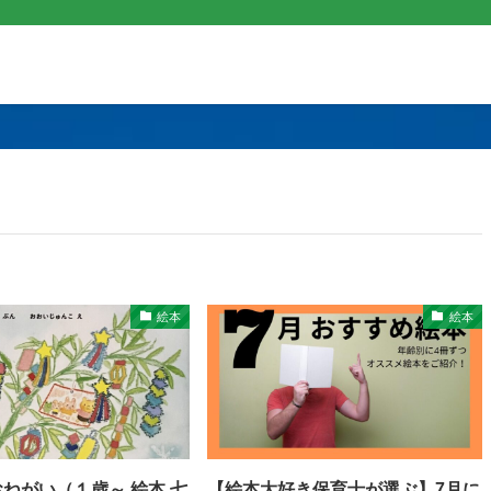
絵本
絵本
ねがい（１歳～,絵本,七
【絵本大好き保育士が選ぶ】7月に