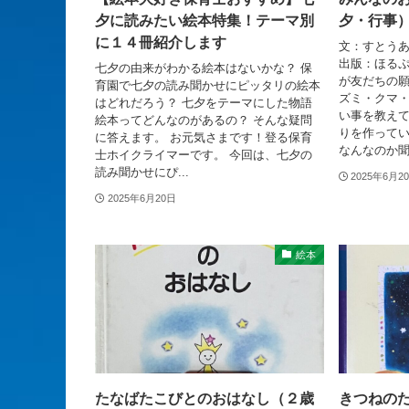
夕に読みたい絵本特集！テーマ別
夕・行事
に１４冊紹介します
文：すとう
出版：ほるぷ
七夕の由来がわかる絵本はないかな？ 保
が友だちの願
育園で七夕の読み聞かせにピッタリの絵本
ズミ・クマ
はどれだろう？ 七夕をテーマにした物語
い事を教えて
絵本ってどんなのがあるの？ そんな疑問
りを作って
に答えます。 お元気さまです！登る保育
なんなのか聞.
士ホイクライマーです。 今回は、七夕の
読み聞かせにぴ...
2025年6月2
2025年6月20日
絵本
たなばたこびとのおはなし（２歳
きつねのた