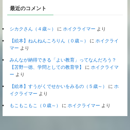
最近のコメント
シカクさん（４歳～）
に
ホイクライマー
より
【絵本】ねんねんころりん（０歳～）
に
ホイクライ
マー
より
みんなが納得できる「よい教育」ってなんだろう？
【苫野一徳、学問としての教育学】
に
ホイクライマ
ー
より
【絵本】すうがくでせかいをみるの（５歳～）
に
ホ
イクライマー
より
もこもこもこ（０歳～）
に
ホイクライマー
より