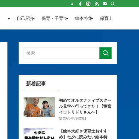
自己紹介
保育・子育て
絵本特集
保育士
新着記事
初めてオルタナティブスクー
ル見学へ行ってきた！【鴨宮
イロトリドリさんへ】
2026年7月23日
【絵本大好き保育士おすす
め】七夕に読みたい絵本特