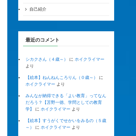
自己紹介
最近のコメント
シカクさん（４歳～）
に
ホイクライマー
より
【絵本】ねんねんころりん（０歳～）
に
ホイクライマー
より
みんなが納得できる「よい教育」ってなん
だろう？【苫野一徳、学問としての教育
学】
に
ホイクライマー
より
【絵本】すうがくでせかいをみるの（５歳
～）
に
ホイクライマー
より