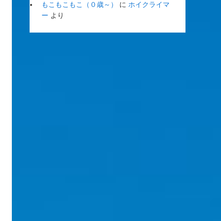
もこもこもこ（０歳～）
に
ホイクライマ
ー
より