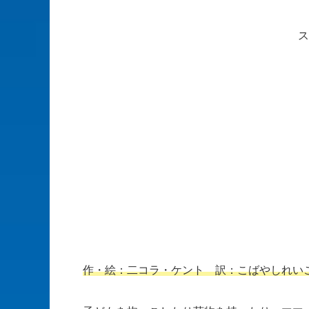
ス
作・絵：二コラ・ケント 訳：こばやしれい