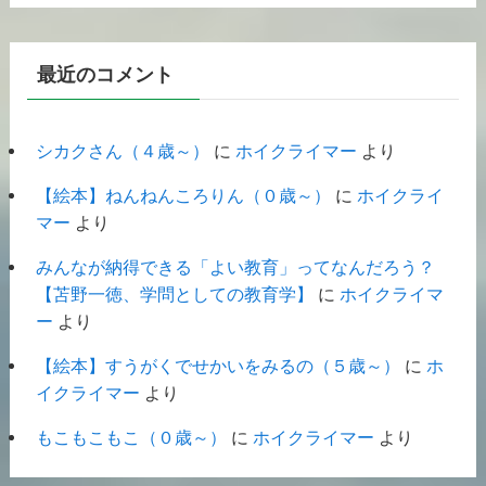
最近のコメント
シカクさん（４歳～）
に
ホイクライマー
より
【絵本】ねんねんころりん（０歳～）
に
ホイクライ
マー
より
みんなが納得できる「よい教育」ってなんだろう？
【苫野一徳、学問としての教育学】
に
ホイクライマ
ー
より
【絵本】すうがくでせかいをみるの（５歳～）
に
ホ
イクライマー
より
もこもこもこ（０歳～）
に
ホイクライマー
より