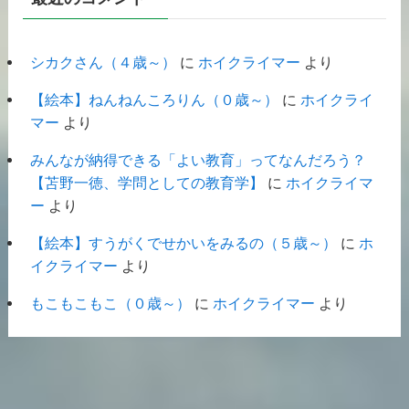
シカクさん（４歳～）
に
ホイクライマー
より
【絵本】ねんねんころりん（０歳～）
に
ホイクライ
マー
より
みんなが納得できる「よい教育」ってなんだろう？
【苫野一徳、学問としての教育学】
に
ホイクライマ
ー
より
【絵本】すうがくでせかいをみるの（５歳～）
に
ホ
イクライマー
より
もこもこもこ（０歳～）
に
ホイクライマー
より