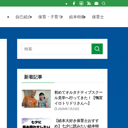
自己紹介
保育・子育て
絵本特集
保育士
新着記事
初めてオルタナティブスクー
ル見学へ行ってきた！【鴨宮
イロトリドリさんへ】
2026年7月23日
【絵本大好き保育士おすす
め】七夕に読みたい絵本特