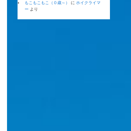
もこもこもこ（０歳～）
に
ホイクライマ
ー
より