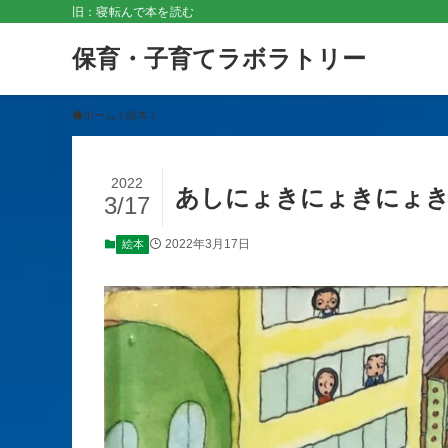
旧：寝転んで本を読む
保育・子育てラボラトリー
ホーム
絵本
2022
あしにょきにょきにょき
3/17
2022年3月17日
絵本