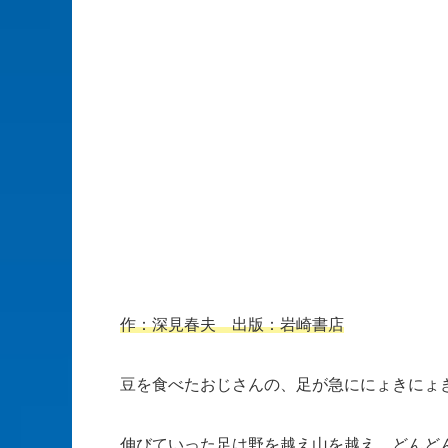
作：深見春夫 出版：岩崎書店
豆を食べたおじさんの、足が急ににょきにょ
伸びていった足は野を越え山を越え、どんど