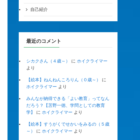
自己紹介
最近のコメント
シカクさん（４歳～）
に
ホイクライマー
より
【絵本】ねんねんころりん（０歳～）
に
ホイクライマー
より
みんなが納得できる「よい教育」ってなん
だろう？【苫野一徳、学問としての教育
学】
に
ホイクライマー
より
【絵本】すうがくでせかいをみるの（５歳
～）
に
ホイクライマー
より