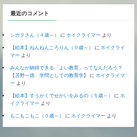
最近のコメント
シカクさん（４歳～）
に
ホイクライマー
より
【絵本】ねんねんころりん（０歳～）
に
ホイクライ
マー
より
みんなが納得できる「よい教育」ってなんだろう？
【苫野一徳、学問としての教育学】
に
ホイクライマ
ー
より
【絵本】すうがくでせかいをみるの（５歳～）
に
ホ
イクライマー
より
もこもこもこ（０歳～）
に
ホイクライマー
より