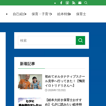
自己紹介
保育・子育て
絵本特集
保育士
新着記事
初めてオルタナティブスクー
ル見学へ行ってきた！【鴨宮
イロトリドリさんへ】
2026年7月23日
【絵本大好き保育士おすす
め】七夕に読みたい絵本特