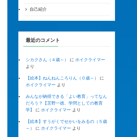
自己紹介
最近のコメント
シカクさん（４歳～）
に
ホイクライマー
より
【絵本】ねんねんころりん（０歳～）
に
ホイクライマー
より
みんなが納得できる「よい教育」ってなん
だろう？【苫野一徳、学問としての教育
学】
に
ホイクライマー
より
【絵本】すうがくでせかいをみるの（５歳
～）
に
ホイクライマー
より