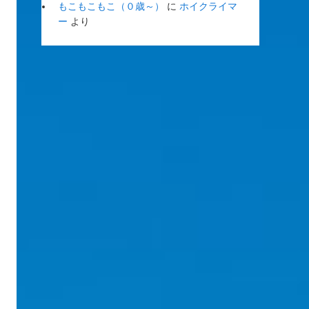
もこもこもこ（０歳～）
に
ホイクライマ
ー
より