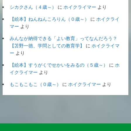
シカクさん（４歳～）
に
ホイクライマー
より
【絵本】ねんねんころりん（０歳～）
に
ホイクライ
マー
より
みんなが納得できる「よい教育」ってなんだろう？
【苫野一徳、学問としての教育学】
に
ホイクライマ
ー
より
【絵本】すうがくでせかいをみるの（５歳～）
に
ホ
イクライマー
より
もこもこもこ（０歳～）
に
ホイクライマー
より