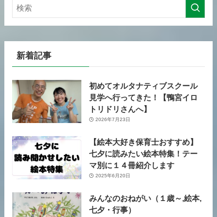
新着記事
初めてオルタナティブスクール
見学へ行ってきた！【鴨宮イロ
トリドリさんへ】
2026年7月23日
【絵本大好き保育士おすすめ】
七夕に読みたい絵本特集！テー
マ別に１４冊紹介します
2025年6月20日
みんなのおねがい（１歳～,絵本,
七夕・行事）