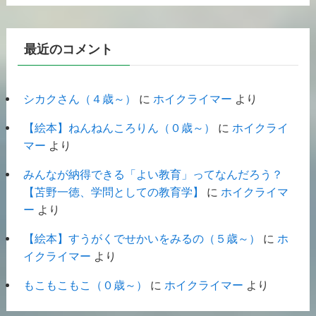
最近のコメント
シカクさん（４歳～）
に
ホイクライマー
より
【絵本】ねんねんころりん（０歳～）
に
ホイクライ
マー
より
みんなが納得できる「よい教育」ってなんだろう？
【苫野一徳、学問としての教育学】
に
ホイクライマ
ー
より
【絵本】すうがくでせかいをみるの（５歳～）
に
ホ
イクライマー
より
もこもこもこ（０歳～）
に
ホイクライマー
より