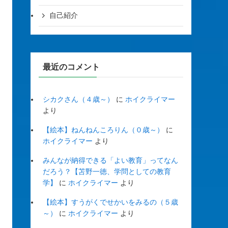
自己紹介
最近のコメント
シカクさん（４歳～）
に
ホイクライマー
より
【絵本】ねんねんころりん（０歳～）
に
ホイクライマー
より
みんなが納得できる「よい教育」ってなん
だろう？【苫野一徳、学問としての教育
学】
に
ホイクライマー
より
【絵本】すうがくでせかいをみるの（５歳
～）
に
ホイクライマー
より