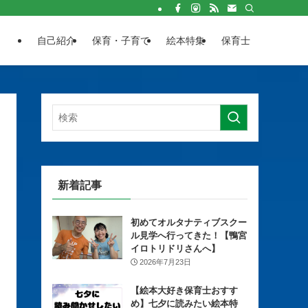
自己紹介
保育・子育て
絵本特集
保育士
新着記事
初めてオルタナティブスクー
ル見学へ行ってきた！【鴨宮
イロトリドリさんへ】
2026年7月23日
【絵本大好き保育士おすす
め】七夕に読みたい絵本特