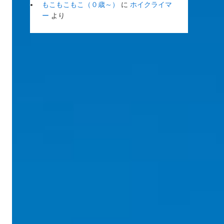
もこもこもこ（０歳～）
に
ホイクライマ
ー
より