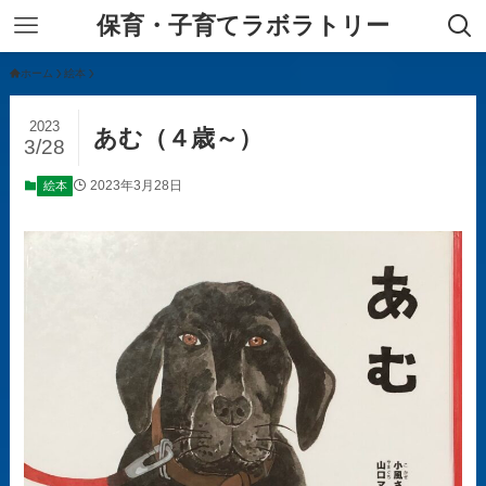
保育・子育てラボラトリー
ホーム
絵本
2023
あむ（４歳～）
3/28
2023年3月28日
絵本