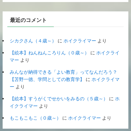
最近のコメント
シカクさん（４歳～）
に
ホイクライマー
より
【絵本】ねんねんころりん（０歳～）
に
ホイクライ
マー
より
みんなが納得できる「よい教育」ってなんだろう？
【苫野一徳、学問としての教育学】
に
ホイクライマ
ー
より
【絵本】すうがくでせかいをみるの（５歳～）
に
ホ
イクライマー
より
もこもこもこ（０歳～）
に
ホイクライマー
より