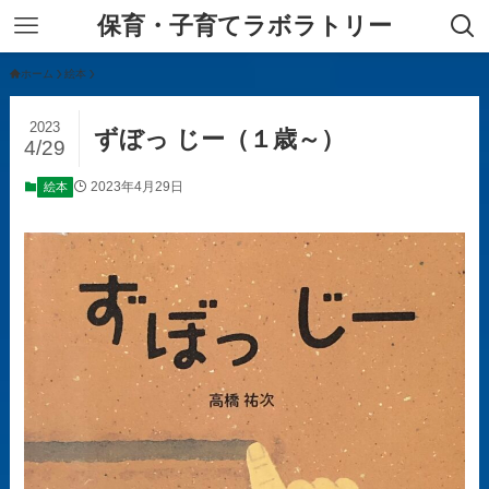
保育・子育てラボラトリー
ホーム
絵本
2023
ずぼっ じー（１歳～）
4/29
2023年4月29日
絵本