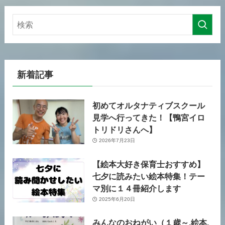
新着記事
初めてオルタナティブスクール
見学へ行ってきた！【鴨宮イロ
トリドリさんへ】
2026年7月23日
【絵本大好き保育士おすすめ】
七夕に読みたい絵本特集！テー
マ別に１４冊紹介します
2025年6月20日
みんなのおねがい（１歳～,絵本,