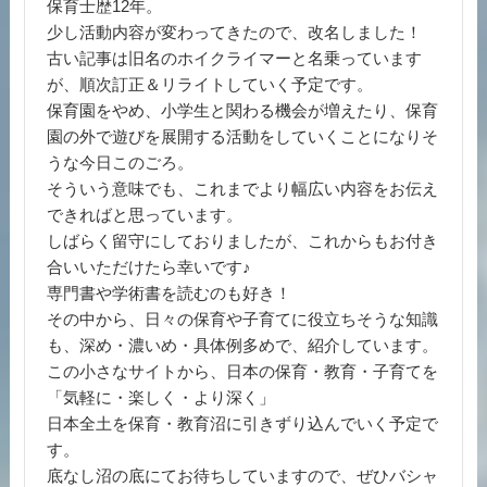
保育士歴12年。
少し活動内容が変わってきたので、改名しました！
古い記事は旧名のホイクライマーと名乗っています
が、順次訂正＆リライトしていく予定です。
保育園をやめ、小学生と関わる機会が増えたり、保育
園の外で遊びを展開する活動をしていくことになりそ
うな今日このごろ。
そういう意味でも、これまでより幅広い内容をお伝え
できればと思っています。
しばらく留守にしておりましたが、これからもお付き
合いいただけたら幸いです♪
専門書や学術書を読むのも好き！
その中から、日々の保育や子育てに役立ちそうな知識
も、深め・濃いめ・具体例多めで、紹介しています。
この小さなサイトから、日本の保育・教育・子育てを
「気軽に・楽しく・より深く」
日本全土を保育・教育沼に引きずり込んでいく予定で
す。
底なし沼の底にてお待ちしていますので、ぜひバシャ