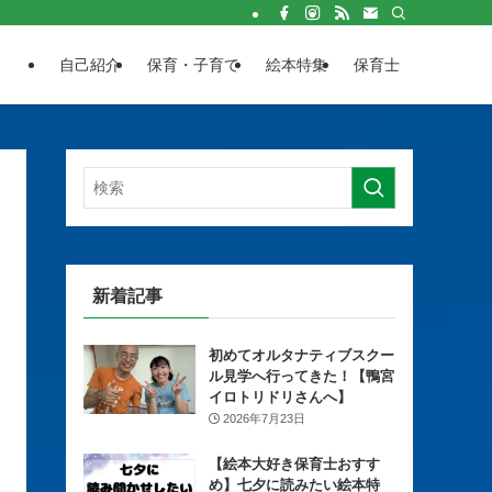
自己紹介
保育・子育て
絵本特集
保育士
新着記事
初めてオルタナティブスクー
ル見学へ行ってきた！【鴨宮
イロトリドリさんへ】
2026年7月23日
【絵本大好き保育士おすす
め】七夕に読みたい絵本特