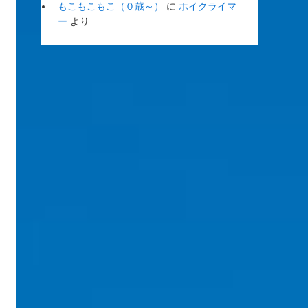
もこもこもこ（０歳～）
に
ホイクライマ
ー
より