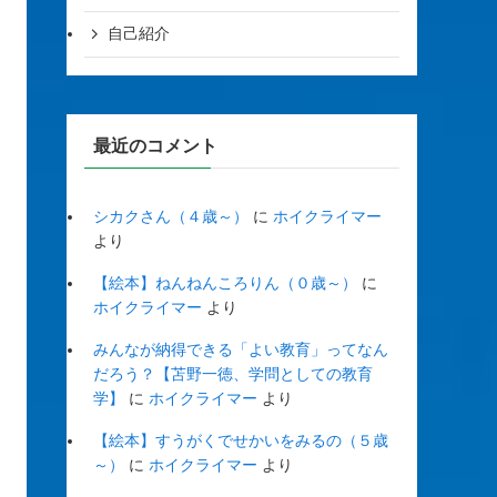
自己紹介
最近のコメント
シカクさん（４歳～）
に
ホイクライマー
より
【絵本】ねんねんころりん（０歳～）
に
ホイクライマー
より
みんなが納得できる「よい教育」ってなん
だろう？【苫野一徳、学問としての教育
学】
に
ホイクライマー
より
【絵本】すうがくでせかいをみるの（５歳
～）
に
ホイクライマー
より