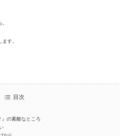
ち。
します。
」
目次
？』の素敵なところ
い
ばかり