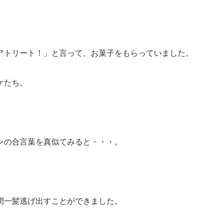
。
アトリート！」と言って、お菓子をもらっていました。
ケたち。
。
ンの合言葉を真似てみると・・・。
間一髪逃げ出すことができました。