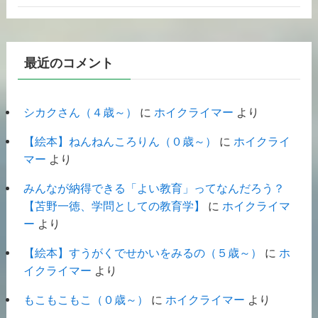
最近のコメント
シカクさん（４歳～）
に
ホイクライマー
より
【絵本】ねんねんころりん（０歳～）
に
ホイクライ
マー
より
みんなが納得できる「よい教育」ってなんだろう？
【苫野一徳、学問としての教育学】
に
ホイクライマ
ー
より
【絵本】すうがくでせかいをみるの（５歳～）
に
ホ
イクライマー
より
もこもこもこ（０歳～）
に
ホイクライマー
より