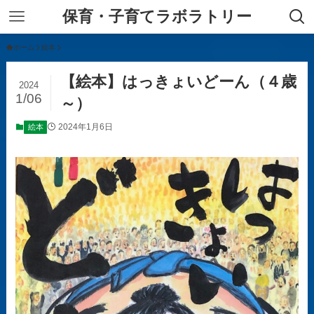
保育・子育てラボラトリー
ホーム
絵本
【絵本】はっきょいどーん（４歳
2024
1/06
～）
2024年1月6日
絵本