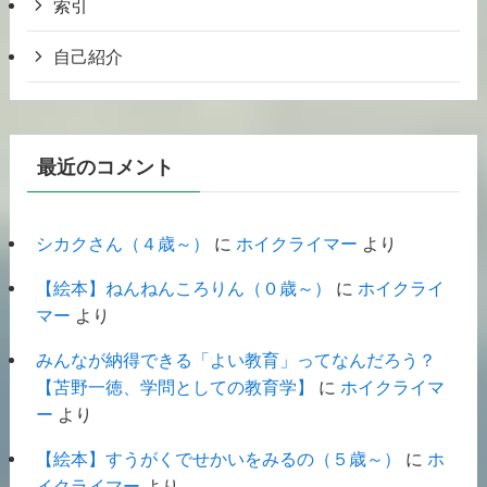
索引
自己紹介
最近のコメント
シカクさん（４歳～）
に
ホイクライマー
より
【絵本】ねんねんころりん（０歳～）
に
ホイクライ
マー
より
みんなが納得できる「よい教育」ってなんだろう？
【苫野一徳、学問としての教育学】
に
ホイクライマ
ー
より
【絵本】すうがくでせかいをみるの（５歳～）
に
ホ
イクライマー
より