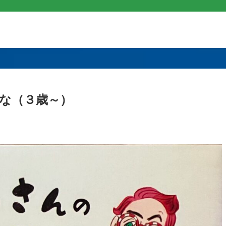
な（３歳～）