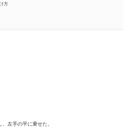
け方
。
し、左手の平に乗せた。