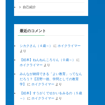
自己紹介
最近のコメント
シカクさん（４歳～）
に
ホイクライマー
より
【絵本】ねんねんころりん（０歳～）
に
ホイクライマー
より
みんなが納得できる「よい教育」ってなん
だろう？【苫野一徳、学問としての教育
学】
に
ホイクライマー
より
【絵本】すうがくでせかいをみるの（５歳
～）
に
ホイクライマー
より