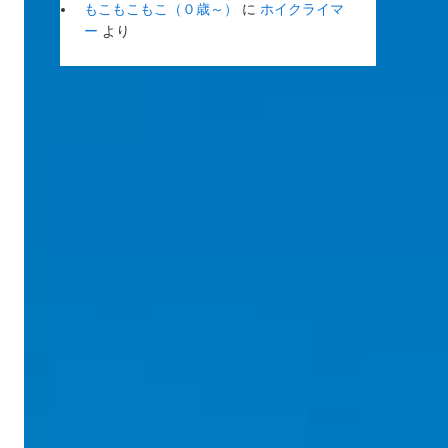
もこもこもこ（０歳～）
に
ホイクライマ
ー
より