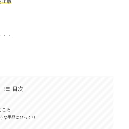
き出版
。
・・・。
目次
ところ
うな手品にびっくり