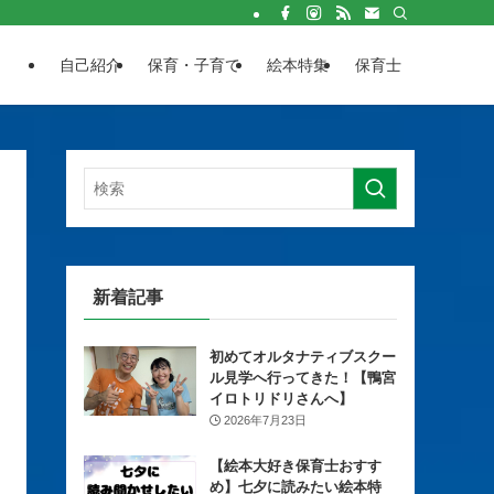
自己紹介
保育・子育て
絵本特集
保育士
新着記事
初めてオルタナティブスクー
ル見学へ行ってきた！【鴨宮
イロトリドリさんへ】
2026年7月23日
【絵本大好き保育士おすす
め】七夕に読みたい絵本特