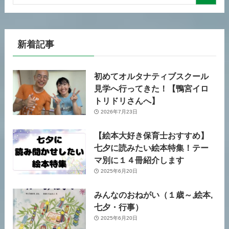
新着記事
初めてオルタナティブスクール
見学へ行ってきた！【鴨宮イロ
トリドリさんへ】
2026年7月23日
【絵本大好き保育士おすすめ】
七夕に読みたい絵本特集！テー
マ別に１４冊紹介します
2025年6月20日
みんなのおねがい（１歳～,絵本,
七夕・行事）
2025年6月20日