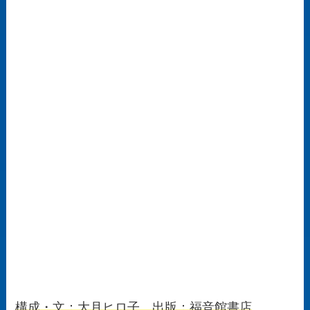
構成・文：大月ヒロ子 出版：福音館書店