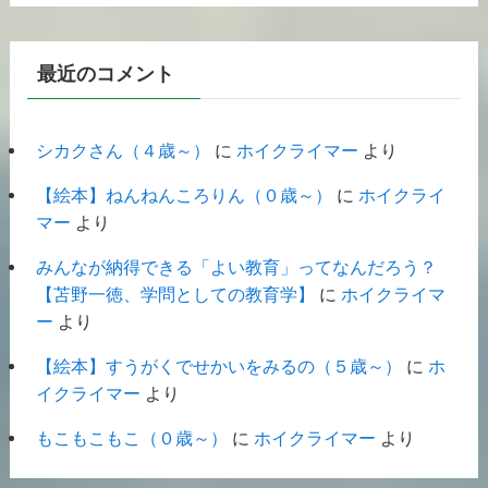
最近のコメント
シカクさん（４歳～）
に
ホイクライマー
より
【絵本】ねんねんころりん（０歳～）
に
ホイクライ
マー
より
みんなが納得できる「よい教育」ってなんだろう？
【苫野一徳、学問としての教育学】
に
ホイクライマ
ー
より
【絵本】すうがくでせかいをみるの（５歳～）
に
ホ
イクライマー
より
もこもこもこ（０歳～）
に
ホイクライマー
より