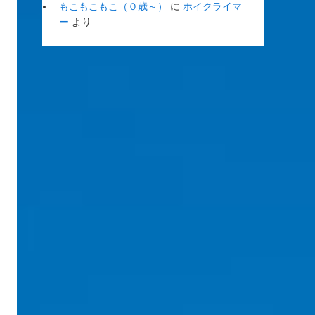
もこもこもこ（０歳～）
に
ホイクライマ
ー
より