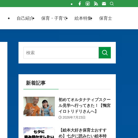
自己紹介
保育・子育て
絵本特集
保育士
新着記事
初めてオルタナティブスクー
ル見学へ行ってきた！【鴨宮
イロトリドリさんへ】
2026年7月23日
【絵本大好き保育士おすす
め】七夕に読みたい絵本特