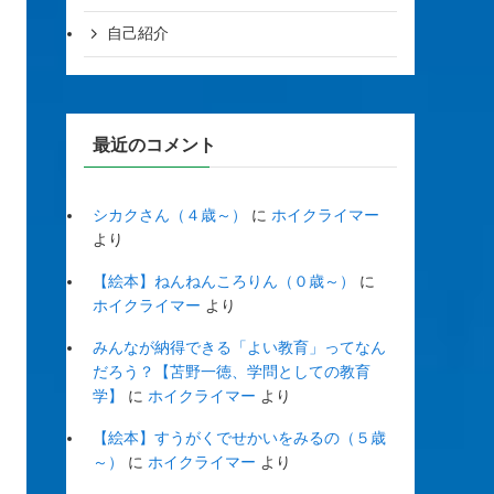
自己紹介
最近のコメント
シカクさん（４歳～）
に
ホイクライマー
より
【絵本】ねんねんころりん（０歳～）
に
ホイクライマー
より
みんなが納得できる「よい教育」ってなん
だろう？【苫野一徳、学問としての教育
学】
に
ホイクライマー
より
【絵本】すうがくでせかいをみるの（５歳
～）
に
ホイクライマー
より