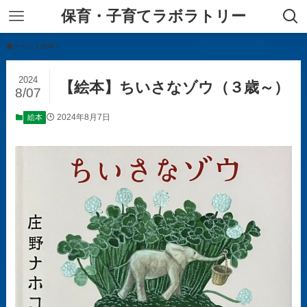
保育・子育てラボラトリー
ホーム
絵本
2024
【絵本】ちいさなゾウ（３歳～）
8/07
2024年8月7日
絵本