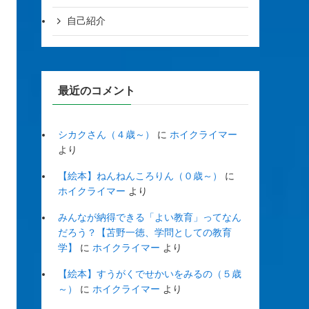
自己紹介
最近のコメント
シカクさん（４歳～）
に
ホイクライマー
より
【絵本】ねんねんころりん（０歳～）
に
ホイクライマー
より
みんなが納得できる「よい教育」ってなん
だろう？【苫野一徳、学問としての教育
学】
に
ホイクライマー
より
【絵本】すうがくでせかいをみるの（５歳
～）
に
ホイクライマー
より