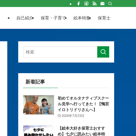
自己紹介
保育・子育て
絵本特集
保育士
新着記事
初めてオルタナティブスクー
ル見学へ行ってきた！【鴨宮
イロトリドリさんへ】
2026年7月23日
【絵本大好き保育士おすす
め】七夕に読みたい絵本特