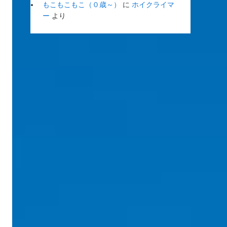
もこもこもこ（０歳～）
に
ホイクライマ
ー
より