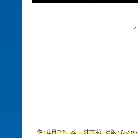
ス
作：山田マチ 絵：北村裕花 出版：ひさか