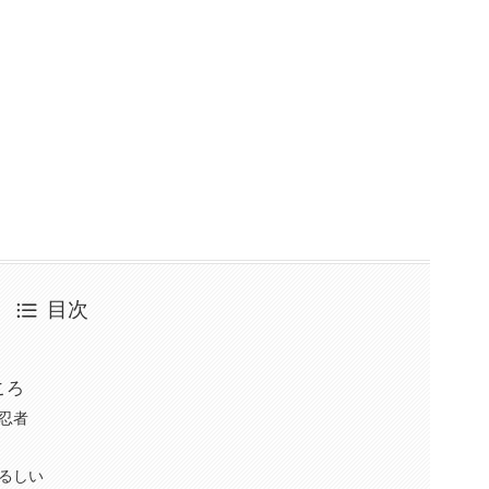
。
目次
ころ
忍者
るしい