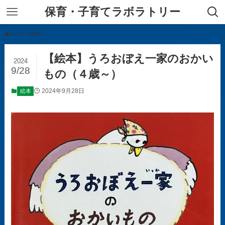
保育・子育てラボラトリー
ホーム
絵本
【絵本】うろおぼえ一家のおかい
2024
9/28
もの（４歳～）
2024年9月28日
絵本