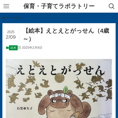
保育・子育てラボラトリー
ホーム
絵本
【絵本】えとえとがっせん（4歳
2025
2/09
～）
2025年2月9日
絵本