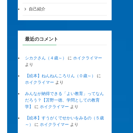
自己紹介
最近のコメント
シカクさん（４歳～）
に
ホイクライマー
より
【絵本】ねんねんころりん（０歳～）
に
ホイクライマー
より
みんなが納得できる「よい教育」ってなん
だろう？【苫野一徳、学問としての教育
学】
に
ホイクライマー
より
【絵本】すうがくでせかいをみるの（５歳
～）
に
ホイクライマー
より