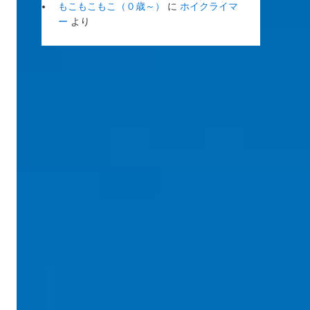
もこもこもこ（０歳～）
に
ホイクライマ
ー
より