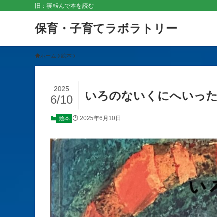
旧：寝転んで本を読む
保育・子育てラボラトリー
ホーム
絵本
2025
いろのないくにへいった
6/10
2025年6月10日
絵本