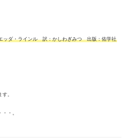
エッダ・ラインル 訳：かしわぎみつ 出版：佑学社
ます。
・・・。