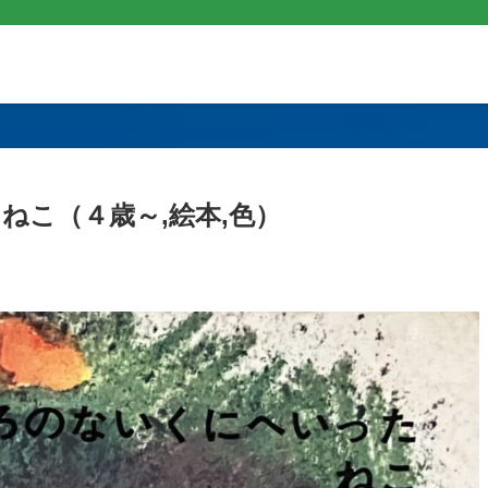
ねこ（４歳～,絵本,色）