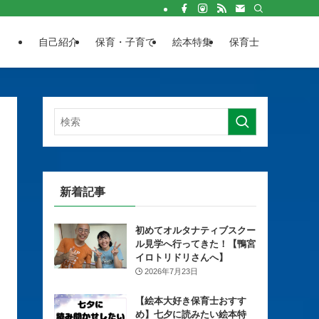
自己紹介
保育・子育て
絵本特集
保育士
新着記事
初めてオルタナティブスクー
ル見学へ行ってきた！【鴨宮
イロトリドリさんへ】
2026年7月23日
【絵本大好き保育士おすす
め】七夕に読みたい絵本特