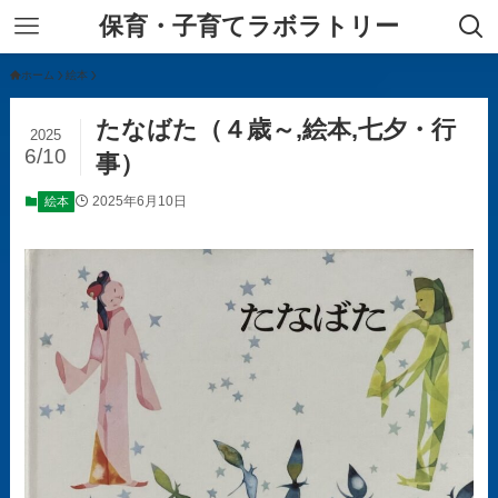
保育・子育てラボラトリー
ホーム
絵本
たなばた（４歳～,絵本,七夕・行
2025
6/10
事）
2025年6月10日
絵本