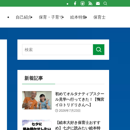
自己紹介
保育・子育て
絵本特集
保育士
新着記事
初めてオルタナティブスクー
ル見学へ行ってきた！【鴨宮
イロトリドリさんへ】
2026年7月23日
【絵本大好き保育士おすす
め】七夕に読みたい絵本特