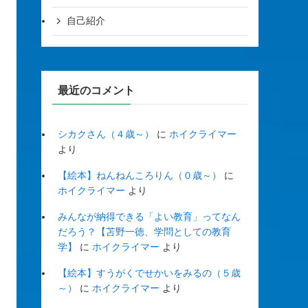
自己紹介
最近のコメント
シカクさん（４歳～）
に
ホイクライマー
より
【絵本】ねんねんころりん（０歳～）
に
ホイクライマー
より
みんなが納得できる「よい教育」ってなん
だろう？【苫野一徳、学問としての教育
学】
に
ホイクライマー
より
【絵本】すうがくでせかいをみるの（５歳
～）
に
ホイクライマー
より