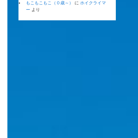
もこもこもこ（０歳～）
に
ホイクライマ
ー
より