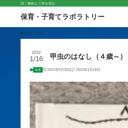
旧：寝転んで本を読む
保育・子育てラボラトリー
ホーム
絵本
2022
甲虫のはなし（４歳～）
1/16
2021年5月30日
2022年1月16日
絵本