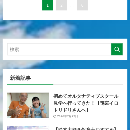
1
2
...
6
新着記事
初めてオルタナティブスクール
見学へ行ってきた！【鴨宮イロ
トリドリさんへ】
2026年7月23日
【絵本大好き保育士おすすめ】