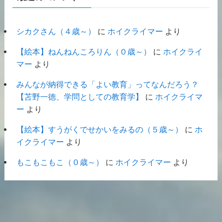
シカクさん（４歳～）
に
ホイクライマー
より
【絵本】ねんねんころりん（０歳～）
に
ホイクライ
マー
より
みんなが納得できる「よい教育」ってなんだろう？
【苫野一徳、学問としての教育学】
に
ホイクライマ
ー
より
【絵本】すうがくでせかいをみるの（５歳～）
に
ホ
イクライマー
より
もこもこもこ（０歳～）
に
ホイクライマー
より