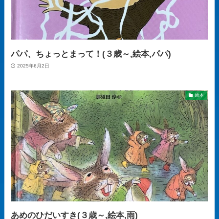
パパ、ちょっとまって！(３歳～,絵本,パパ)
2025年6月2日
絵本
あめのひだいすき(３歳～,絵本,雨)