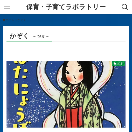
保育・子育てラボラトリー
ホーム
かぞく
かぞく
– tag –
絵本