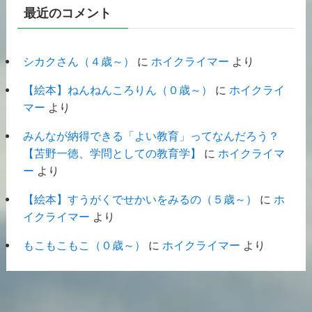
最近のコメント
シカクさん（４歳～）
に
ホイクライマー
より
【絵本】ねんねんころりん（０歳～）
に
ホイクライ
マー
より
みんなが納得できる「よい教育」ってなんだろう？
【苫野一徳、学問としての教育学】
に
ホイクライマ
ー
より
【絵本】すうがくでせかいをみるの（５歳～）
に
ホ
イクライマー
より
もこもこもこ（０歳～）
に
ホイクライマー
より