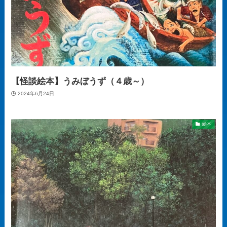
【怪談絵本】うみぼうず（４歳～）
2024年6月24日
絵本