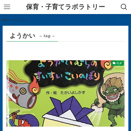
保育・子育てラボラトリー
ホーム
ようかい
ようかい
– tag –
絵本