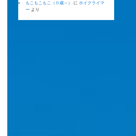
もこもこもこ（０歳～）
に
ホイクライマ
ー
より