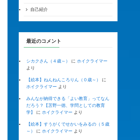
自己紹介
最近のコメント
シカクさん（４歳～）
に
ホイクライマー
より
【絵本】ねんねんころりん（０歳～）
に
ホイクライマー
より
みんなが納得できる「よい教育」ってなん
だろう？【苫野一徳、学問としての教育
学】
に
ホイクライマー
より
【絵本】すうがくでせかいをみるの（５歳
～）
に
ホイクライマー
より