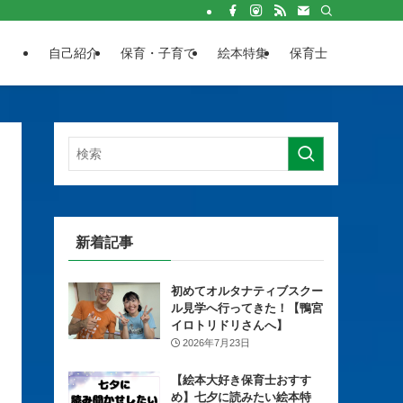
自己紹介
保育・子育て
絵本特集
保育士
新着記事
初めてオルタナティブスクー
ル見学へ行ってきた！【鴨宮
イロトリドリさんへ】
2026年7月23日
【絵本大好き保育士おすす
め】七夕に読みたい絵本特