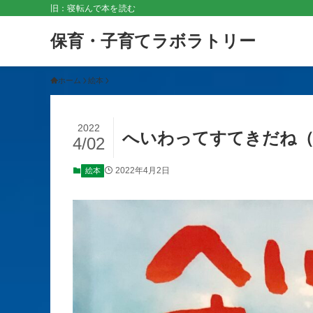
旧：寝転んで本を読む
保育・子育てラボラトリー
ホーム
絵本
2022
へいわってすてきだね（
4/02
2022年4月2日
絵本